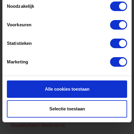
Toestemmingsselectie
Noodzakelijk
Voorkeuren
Contactgegevens
Statistieken
Riddersmaweg 8
9291 NC, Kollum
Marketing
info@dranghekkennederland.nl
0512 538 676
Dranghekken Nederland is op werkdagen
Alle cookies toestaan
geopend van 08.00 - 17.00 uur. Laden en lossen is
mogelijk vanaf 08.30 uur.
Selectie toestaan
Dranghekken Nederland is onderdeel van
Bouwhekken Nederland
.