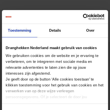
Persoonlijk advies
Toestemming
Details
Over
Wij staan klaar om je te voorzien van advies op
maat.
Dranghekken Nederland maakt gebruik van cookies
We gebruiken cookies om de website en je ervaring te
Bel direct 0512 538 676
verbeteren, om te integreren met sociale media en
Stuur direct een bericht
relevante advertenties te laten zien die op jouw
interesses zijn afgestemd.
Je geeft door op de button ‘Alle cookies toestaan’ te
klikken toestemming voor het gebruik van cookies en het
verwerken van op deze wijze verkregen
persoonsgegevens. Of je selecteert de door jou
gewenste cookies. Lees er meer over in onze
privacyverklaring
.