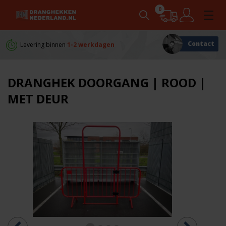
0
Contact
Levering binnen
1-2 werkdagen
Persoonlijk
advies
DRANGHEK DOORGANG | ROOD |
MET DEUR