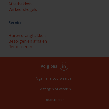
Afzethekken
Verkeerskegels
Service
Huren dranghekken
Bezorgen en afhalen
Retourneren
Volg ons
Algemene voorwaarden
Bezorgen of afhalen
Retourneren