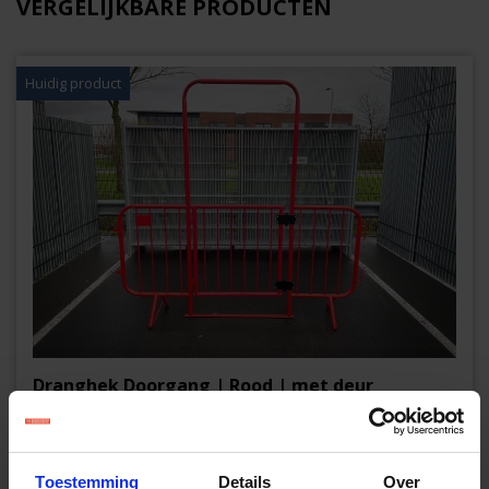
VERGELIJKBARE PRODUCTEN
Huidig product
Dranghek Doorgang | Rood | met deur
€ 195,00
excl. btw
Toestemming
Details
Over