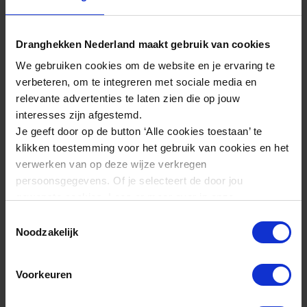
Verhoogde veiligheid
Opvallende toegangspoort
Dranghekken Nederland maakt gebruik van cookies
We gebruiken cookies om de website en je ervaring te
verbeteren, om te integreren met sociale media en
Specificaties Dranghek Doorgang | Rood | met deur
relevante advertenties te laten zien die op jouw
interesses zijn afgestemd.
Dranghek Doorgang | Rood |
Artikel
Je geeft door op de button ‘Alle cookies toestaan’ te
met deur
klikken toestemming voor het gebruik van cookies en het
18120151
Artikelnummer
verwerken van op deze wijze verkregen
persoonsgegevens. Of je selecteert de door jou
BHNL
Merk
gewenste cookies. Lees er meer over in onze
privacyverklaring
.
Toestemmingsselectie
Eigenschappen Dranghek Doorgang | Rood | met
Noodzakelijk
Bekijk alle specificaties
Bekijk alle specificaties
Bekijk alle specificaties
deur
Koop Dranghek Doorgang | Rood | met
Dranghekken
Voorkeuren
Type
deur nu direct online
Gecontroleerde toegang
Geschikt voor