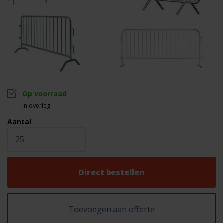
Voorverzinkt of naverzinkt
Materiaal
staal
Minimale afname 25 stuks
Capaciteit
Op voorraad
In overleg
Aantal
Direct bestellen
Toevoegen aan offerte