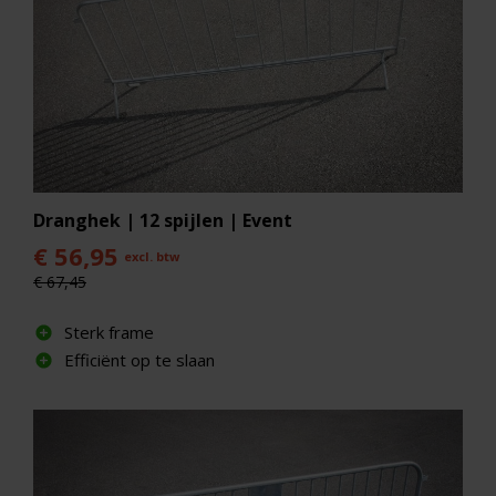
of vrachtwagen en draagt bij aan een veilige
werkomgeving.
Dranghek | 12 spijlen | Event
€ 56,95
excl. btw
€ 67,45
Sterk frame
Efficiënt op te slaan