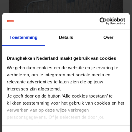
Toestemming
Details
Over
Dranghekken Nederland maakt gebruik van cookies
Dranghek | 19 Spijlen | HR
We gebruiken cookies om de website en je ervaring te
€ 57,95
excl. btw
verbeteren, om te integreren met sociale media en
€ 68,45
relevante advertenties te laten zien die op jouw
interesses zijn afgestemd.
Kindvriendelijk hek
Je geeft door op de button ‘Alle cookies toestaan’ te
Sterke half ronde poten
klikken toestemming voor het gebruik van cookies en het
verwerken van op deze wijze verkregen
persoonsgegevens. Of je selecteert de door jou
gewenste cookies. Lees er meer over in onze
privacyverklaring
.