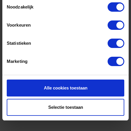
Toestemmingsselectie
Noodzakelijk
Voorkeuren
Statistieken
Marketing
Dranghek | 9 spijlen | HR
€ 45,20
excl. btw
€ 50,70
Alle cookies toestaan
Sterke poten
Gevoelig voor wind
Selectie toestaan