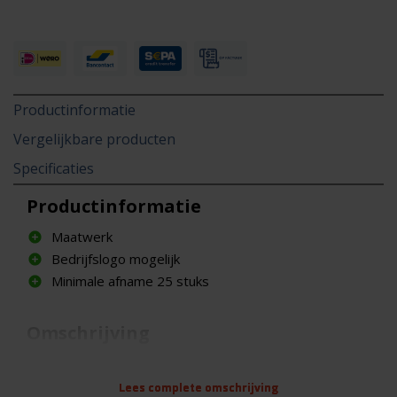
Productinformatie
Vergelijkbare producten
Specificaties
Productinformatie
Maatwerk
Bedrijfslogo mogelijk
Minimale afname 25 stuks
Omschrijving
Het aanbod van verschillende types dranghekken
op de markt is groot en divers. Daarom hebben wij
Lees complete omschrijving
Lees complete omschrijving
Lees complete omschrijving