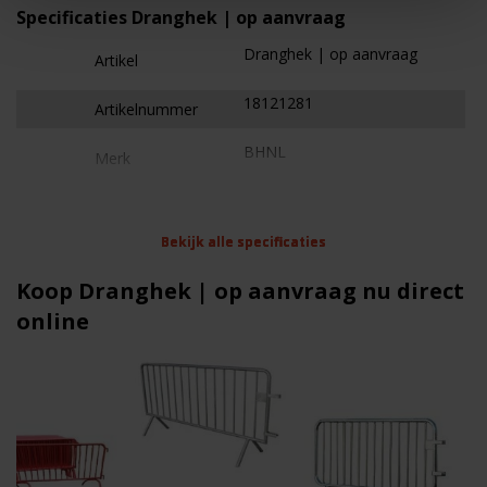
Specificaties Dranghek | op aanvraag
Dranghek | op aanvraag
Artikel
18121281
Artikelnummer
BHNL
Merk
Eigenschappen Dranghek | op aanvraag
Bekijk alle specificaties
Bekijk alle specificaties
Bekijk alle specificaties
Dranghekken
Type
Koop Dranghek | op aanvraag nu direct
Laag tijdelijk hekwerk
Geschikt voor
online
110 cm
Hoogte
200 cm
Breedte
Alles is mogelijk
Kwaliteit