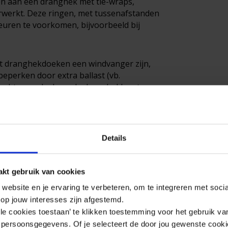
en aan een dranghek met tie-wraps,
verwerkt. Deze ringen, met tussenafstanden
euren te voorkomen, bijvoorbeeld bij
t dranghekdoeken een windvanger zijn,
beperken door extra ballast (vb.
echts een deel van de dranghekken te
Details
kt gebruik van cookies
ebsite en je ervaring te verbeteren, om te integreren met soci
e op jouw interesses zijn afgestemd.
Alle cookies toestaan’ te klikken toestemming voor het gebruik v
persoonsgegevens. Of je selecteert de door jou gewenste cooki