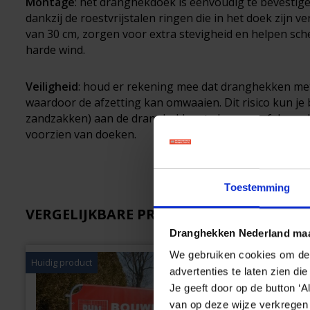
Montage
: het dranghekdoek is eenvoudig te bevestig
dankzij de roestvrijstalen ringen die in het doek zijn 
van 30 cm, zorgen voor extra stevigheid en helpen sch
harde wind.
Veiligheid
: houd er rekening mee dat dranghekken me
waardoor de afzetting kan omwaaien. Dit risico kun je 
zandzakken) aan de dranghekken te hangen of door sl
voorzien van doeken.
Toestemming
VERGELIJKBARE PRODUCTEN
Dranghekken Nederland maa
We gebruiken cookies om de w
Huidig product
advertenties te laten zien di
Je geeft door op de button ‘
van op deze wijze verkregen 