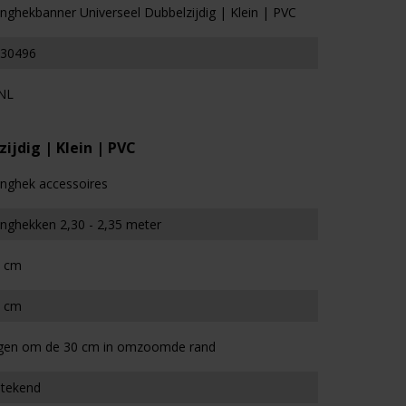
nghekbanner Universeel Dubbelzijdig | Klein | PVC
30496
NL
jdig | Klein | PVC
nghek accessoires
nghekken 2,30 - 2,35 meter
 cm
 cm
gen om de 30 cm in omzoomde rand
stekend