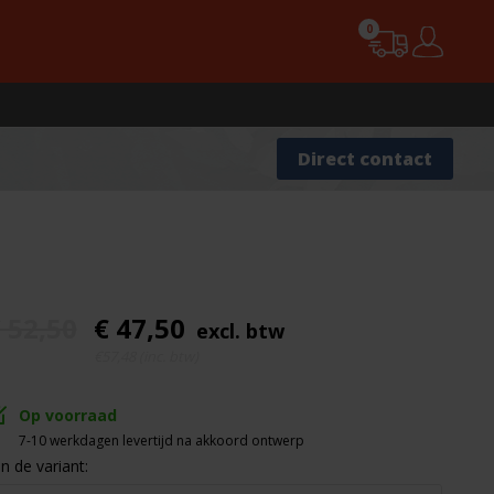
0
Advies nodig?
Direct contact
 52,50
€ 47,50
excl. btw
€57,48 (inc. btw)
Op voorraad
7-10 werkdagen levertijd na akkoord ontwerp
In de variant: