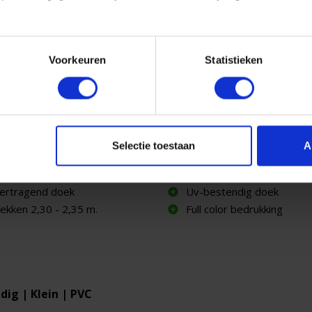
Voorkeuren
Statistieken
banner Universeel
Dranghekbanner 16 | PVC
dig | Klein | Mesh
€ 23,95
excl. btw
excl. btw
Selectie toestaan
A
€ 28,95
ertragend doek
Uv-bestendig doek
ekken 2,30 - 2,35 m.
Full color bedrukking
dig | Klein | PVC