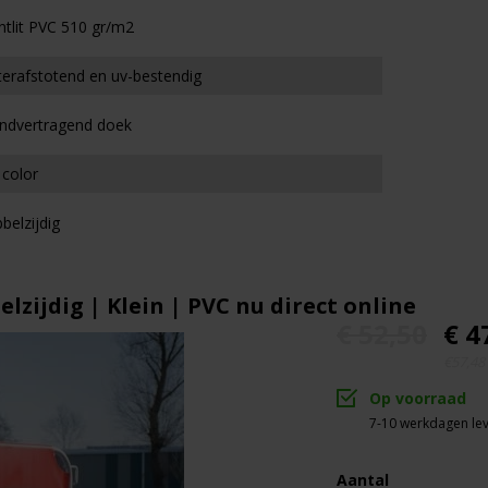
ntlit PVC 510 gr/m2
erafstotend en uv-bestendig
ndvertragend doek
 color
belzijdig
ijdig | Klein | PVC nu direct online
€ 52,50
€ 4
€57,48 
Op voorraad
7-10 werkdagen lev
Aantal