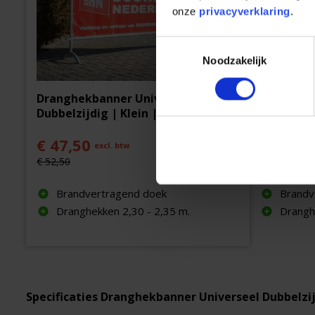
onze
privacyverklaring
.
Toestemmingsselectie
Noodzakelijk
Dranghekbanner Universeel
Dranghek
Dubbelzijdig | Klein | PVC
Dubbelzij
€ 47,50
€ 47,50
excl. btw
€ 52,50
€ 52,50
Brandvertragend doek
Brandv
Dranghekken 2,30 - 2,35 m.
Drangh
Specificaties Dranghekbanner Universeel Dubbelzij