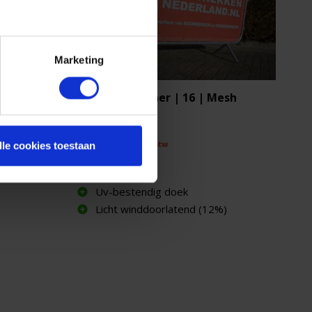
Marketing
Dranghekbanner | 16 | Mesh
€ 23,95
excl. btw
lle cookies toestaan
€ 28,95
Uv-bestendig doek
Licht winddoorlatend (12%)