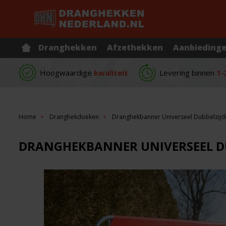
Dranghekken
Afzethekken
Aanbieding
Hoogwaardige
kwaliteit
Levering binnen
1-
Home
Dranghekdoeken
Dranghekbanner Universeel Dubbelzijdig
DRANGHEKBANNER UNIVERSEEL DUB