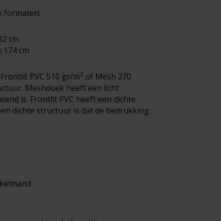
e formaten:
 82 cm
x 174 cm
2
, Frontlit PVC 510 gr/m
of Mesh 270
ructuur. Meshdoek heeft een licht
end is. Frontlit PVC heeft een dichte
een dichte structuur is dat de bedrukking
s
inkelmand