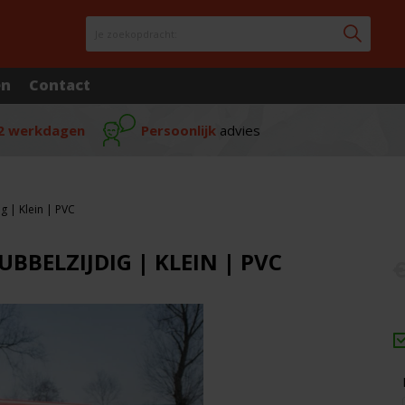
Je zoekopdracht:
en
Contact
2 werkdagen
Persoonlijk
advies
 | Klein | PVC
BELZIJDIG | KLEIN | PVC
€