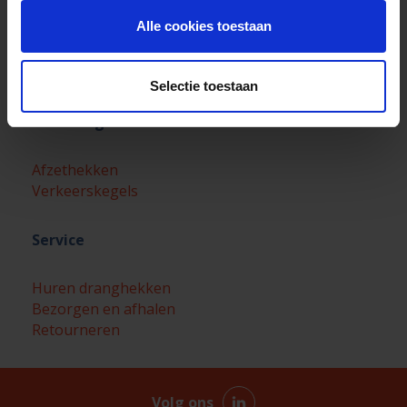
Opslag en Transport Dranghekken
Alle cookies toestaan
Dranghekdoeken
Aanbieding sets dranghekken
Dranghekken huren
Selectie toestaan
Afzettingen
Afzethekken
Verkeerskegels
Service
Huren dranghekken
Bezorgen en afhalen
Retourneren
Volg ons