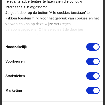
relevante advertenties te laten zien die op jouw
interesses zijn afgestemd.
Contactgegevens
Je geeft door op de button ‘Alle cookies toestaan’ te
Riddersmaweg 8
klikken toestemming voor het gebruik van cookies en het
9291 NC, Kollum
verwerken van op deze wijze verkregen
persoonsgegevens. Of je selecteert de door jou
info@dranghekkennederland.nl
gewenste cookies. Lees er meer over in onze
0512 538 676
privacyverklaring
.
Toestemmingsselectie
Noodzakelijk
Dranghekken Nederland is op werkdagen
geopend van 08.00 - 17.00 uur. Laden en lossen is
mogelijk vanaf 08.30 uur.
Voorkeuren
Dranghekken Nederland is onderdeel van
Statistieken
Bouwhekken Nederland
.
Marketing
Dranghekken
Dranghekken
Accessoires dranghekken