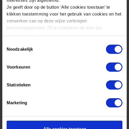
Zandzak PVC Gevuld 15 KG rood
interesses zijn afgestemd.
Je geeft door op de button ‘Alle cookies toestaan’ te
€ 9,95
excl. btw
klikken toestemming voor het gebruik van cookies en het
verwerken van op deze wijze verkregen
persoonsgegevens. Of je selecteert de door jou
Praktisch handvat
gewenste cookies. Lees er meer over in onze
Slijtvast PVC polyester
privacyverklaring
.
Toestemmingsselectie
Noodzakelijk
Voorkeuren
Statistieken
Marketing
Alle cookies toestaan