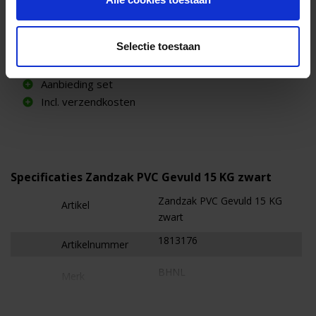
Zandzak PVC Gevuld 15 KG zwart | 70 stuks
€ 700,00
excl. btw
Selectie toestaan
Aanbieding set
Incl. verzendkosten
Specificaties Zandzak PVC Gevuld 15 KG zwart
Zandzak PVC Gevuld 15 KG
Artikel
zwart
1813176
Artikelnummer
BHNL
Merk