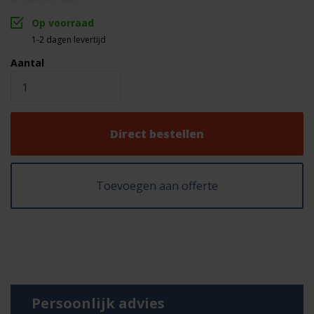
Gevuld en dichtgestikt met uv-
Capaciteit
bestendig polyester garen
Op voorraad
1-2 dagen levertijd
Aantal
Direct bestellen
Toevoegen aan offerte
Persoonlijk advies